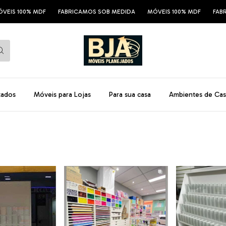
00% MDF
FABRICAMOS SOB MEDIDA
MÓVEIS 100% MDF
FABRICAMO
tados
Móveis para Lojas
Para sua casa
Ambientes de Cas