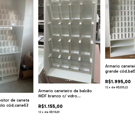
Armario canete
grande cód.bal
R$1.995,00
12
x
de
R$205,22
Armario caneteiro de balcão
MDF branco c/ vidro
sitor de caneta
cód.cane65
plo cód.cane63
R$1.155,00
12
x
de
R$118,81