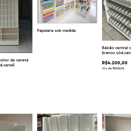
Papelaria sob medida
Balcão central 
branco cód.ca
sitor de caneta
R$4.200,00
d.cane6
12
x
de
R$432,04