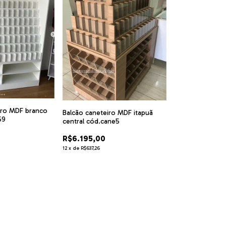
iro MDF branco
Balcão caneteiro MDF itapuã
59
central cód.cane5
R$6.195,00
12
x
de
R$637,26