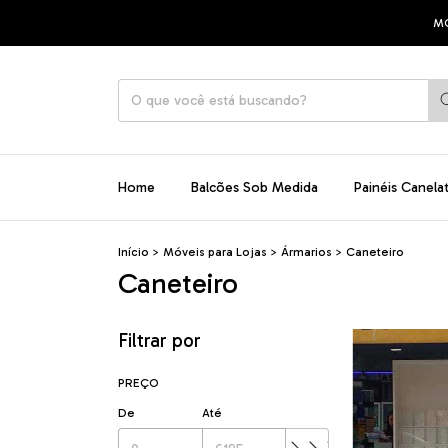
MÓVEIS 1
Home
Balcões Sob Medida
Painéis Canela
Início
>
Móveis para Lojas
>
Ármarios
>
Caneteiro
Caneteiro
Filtrar por
PREÇO
De
Até