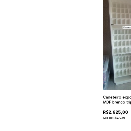
Caneteiro expo
MDF branco tri
R$2.625,00
12
x
de
R$270,03