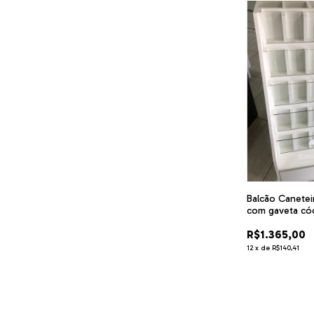
Balcão Canete
com gaveta cód
R$1.365,00
12
x
de
R$140,41