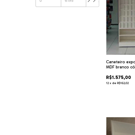
Caneteiro expo
MDF branco có
R$1.575,00
12
x
de
R$162,02