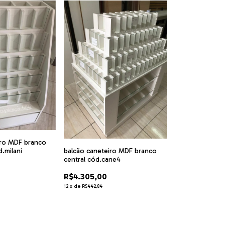
iro MDF branco
.milani
balcão caneteiro MDF branco
central cód.cane4
R$4.305,00
12
x
de
R$442,84