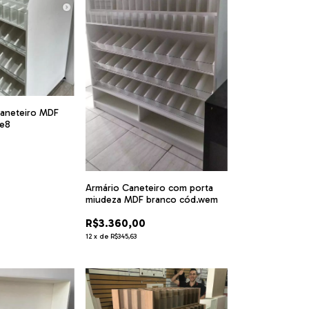
caneteiro MDF
ne8
Armário Caneteiro com porta
miudeza MDF branco cód.wem
R$3.360,00
12
x
de
R$345,63