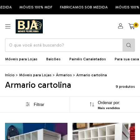
IDA
MÓVEIS 100% MDF
FABRICAMOS SOB MEDIDA
MÓVEIS 100% MD
0
Móveis para Lojas
Balcões
Painéis Canaletados
Para sua casa
Início
>
Móveis para Lojas
>
Ármarios
>
Armario cartolina
Armario cartolina
9 produtos
Ordenar por:
Filtrar
Mais vendidos