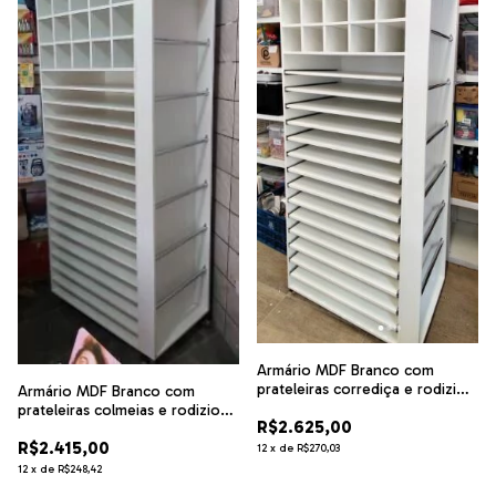
Armário MDF Branco com
prateleiras corrediça e rodizios
Armário MDF Branco com
cartolina cód.KL144
prateleiras colmeias e rodizios
R$2.625,00
cartolina .cód KL14
R$2.415,00
12
x
de
R$270,03
12
x
de
R$248,42