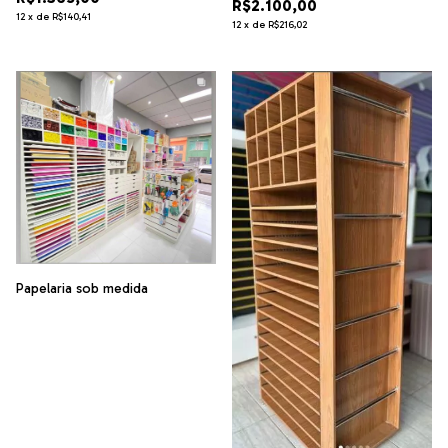
R$2.100,00
12
x
de
R$140,41
12
x
de
R$216,02
Papelaria sob medida