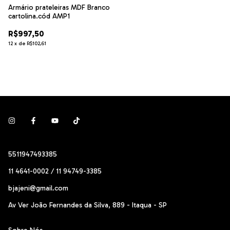
Armário prateleiras MDF Branco
cartolina.cód AMP1
R$997,50
12
x
de
R$102,61
5511947493385
11 4641-0002 / 11 94749-3385
bjajeni@gmail.com
Av Ver João Fernandes da Silva, 889 - Itaqua - SP