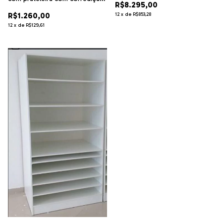
R$8.295,00
cód.934
R$1.260,00
12
x
de
R$853,28
12
x
de
R$129,61