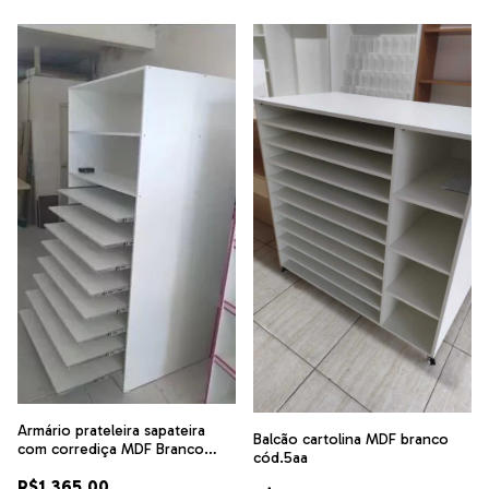
Armário prateleira sapateira
Balcão cartolina MDF branco
com corrediça MDF Branco
cód.5aa
.cód AMR50
R$1.365,00