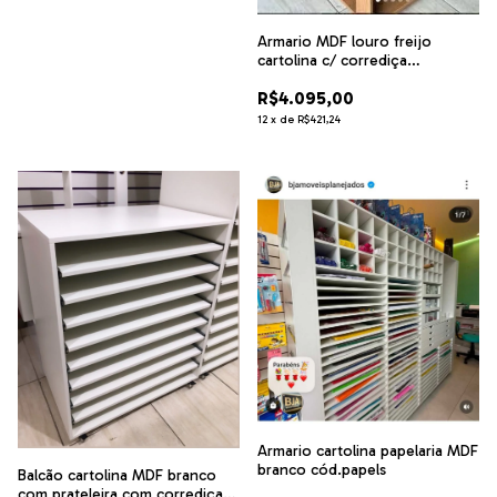
Armario MDF louro freijo
cartolina c/ corrediça
cód.kl1445
R$4.095,00
12
x
de
R$421,24
Armario cartolina papelaria MDF
branco cód.papels
Balcão cartolina MDF branco
com prateleira com corrediça