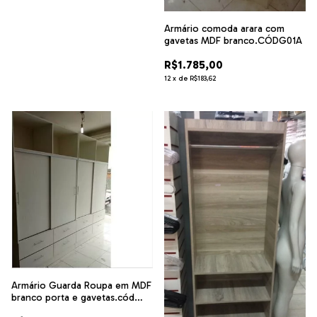
Armário comoda arara com
gavetas MDF branco.CÓDG01A
R$1.785,00
12
x
de
R$183,62
Armário Guarda Roupa em MDF
branco porta e gavetas.cód
G01R