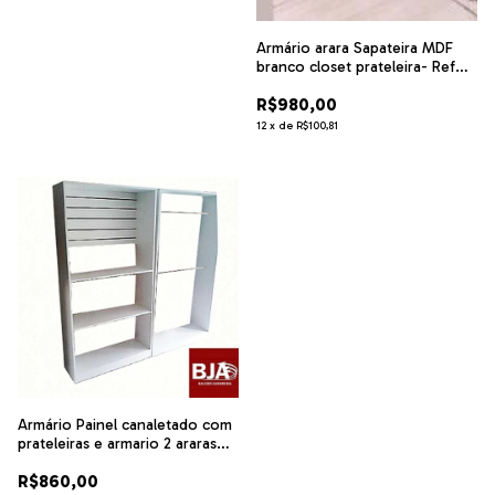
Armário arara Sapateira MDF
branco closet prateleira- Ref
123691
R$980,00
12
x
de
R$100,81
Armário Painel canaletado com
prateleiras e armario 2 araras
MDF branco - Ref exp8
R$860,00