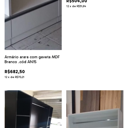
R$504,00
12
x
de
R$51,84
Armário arara com gaveta MDF
Branco .cód AN15
R$682,50
12
x
de
R$70,21