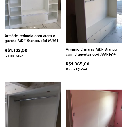
Armário colmeia com arara e
gaveta MDF Branco.cód MRA1
Armário 2 araras MDF Branco
R$1.102,50
com 3 gavetas.cód AMR1414
12
x
de
R$113,41
R$1.365,00
12
x
de
R$140,41