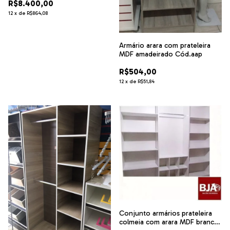
R$8.400,00
12
x
de
R$864,08
Armário arara com prateleira
MDF amadeirado Cód.aap
R$504,00
12
x
de
R$51,84
Conjunto armários prateleira
colmeia com arara MDF branco