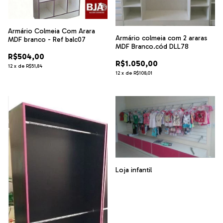
Armário Colmeia Com Arara
Armário colmeia com 2 araras
MDF branco - Ref balc07
MDF Branco.cód DLL78
R$504,00
R$1.050,00
12
x
de
R$51,84
12
x
de
R$108,01
Loja infantil