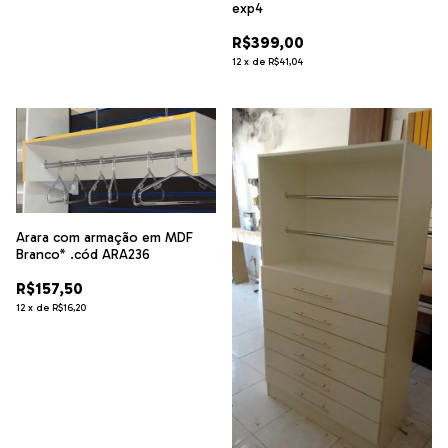
exp4
R$399,00
12
x
de
R$41,04
Arara com armação em MDF
Branco* .cód ARA236
R$157,50
12
x
de
R$16,20