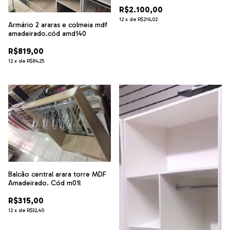
cód.j2v2
R$2.100,00
12
x
de
R$216,02
Armário 2 araras e colmeia mdf
amadeirado.cód amd140
R$819,00
12
x
de
R$84,25
Balcão central arara torre MDF
Amadeirado. Cód m01l
R$315,00
12
x
de
R$32,40