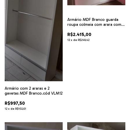
Armário MDF Branco guarda
roupa colmeia com arara com
porta de correr.cód14776
R$2.415,00
12
x
de
R$248,42
Armário com 2 araras e 2
gavetas MDF Branco.cód VLM12
R$997,50
12
x
de
R$102,61