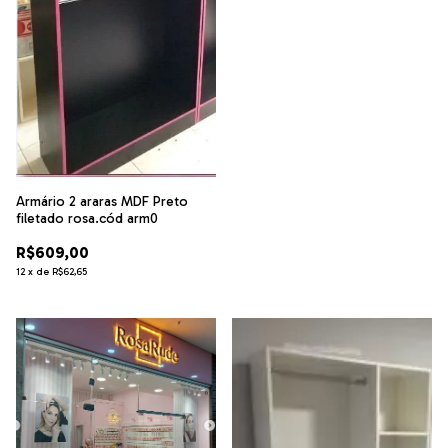
Armário 2 araras MDF Preto
filetado rosa.cód arm0
R$609,00
12
x
de
R$62,65