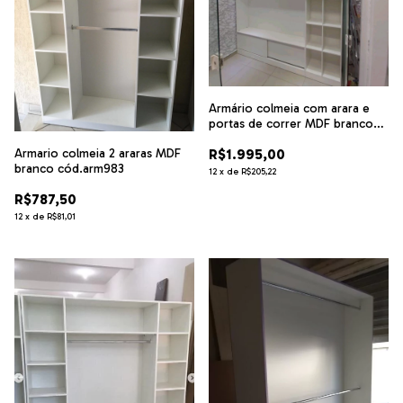
Armário colmeia com arara e
portas de correr MDF branco
cód.lu54
Armario colmeia 2 araras MDF
R$1.995,00
branco cód.arm983
12
x
de
R$205,22
R$787,50
12
x
de
R$81,01