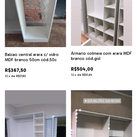
Armario colmeia com arara MDF
Balcao central arara c/ vidro
branco cód.gisl
MDF branco 50cm cód.50c
R$504,00
R$367,50
12
x
de
R$51,84
12
x
de
R$37,80