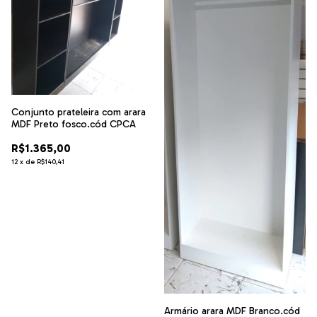
Conjunto prateleira com arara
MDF Preto fosco.cód CPCA
R$1.365,00
12
x
de
R$140,41
Armário arara MDF Branco.cód