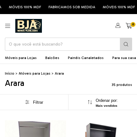
 100% MDF
FABRICAMOS SOB MEDIDA
MÓVEIS 100% MDF
FABRICA
0
Móveis para Lojas
Balcões
Painéis Canaletados
Para sua casa
Início
>
Móveis para Lojas
>
Arara
Arara
35 produtos
Ordenar por:
Filtrar
Mais vendidos