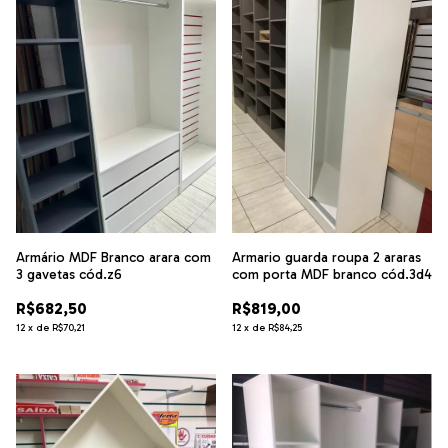
Armário MDF Branco arara com
Armario guarda roupa 2 araras
3 gavetas cód.z6
com porta MDF branco cód.3d4
R$682,50
R$819,00
12
x
de
R$70,21
12
x
de
R$84,25