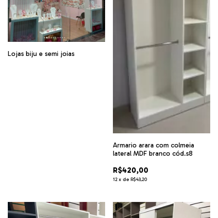
Lojas biju e semi joias
Armario arara com colmeia
lateral MDF branco cód.s8
R$420,00
12
x
de
R$43,20