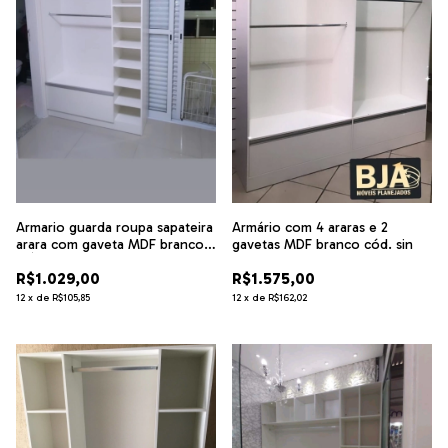
Armario guarda roupa sapateira
Armário com 4 araras e 2
arara com gaveta MDF branco
gavetas MDF branco cód. sin
CÓD.5973
R$1.029,00
R$1.575,00
12
x
de
R$105,85
12
x
de
R$162,02