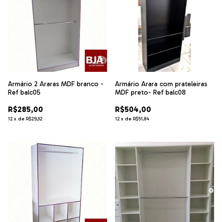
Armário 2 Araras MDF branco -
Armário Arara com prateleiras
Ref balc05
MDF preto- Ref balc08
R$285,00
R$504,00
12
x
de
R$29,32
12
x
de
R$51,84